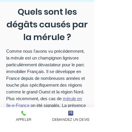
Quels sont les
dégâts causés par
la mérule ?
Comme nous l'avons vu précédemment,
la mérule est un champignon lignivore
particulièrement dévastateur pour le parc
immobilier Français. Il se développe en
France depuis de nombreuses années et
touche plus spécifiquement des régions
comme le grand Ouest et la région Nord.
Plus récemment, des cas de
mérule en
île-e-France
on été signalés. La présence
de la
mérule pleureuse à Paris
mais
également en Seine-et-Marne (77), dans
APPELER
DEMANDEZ UN DEVIS
les Yvelines (78), le Val-de-Marne (94)